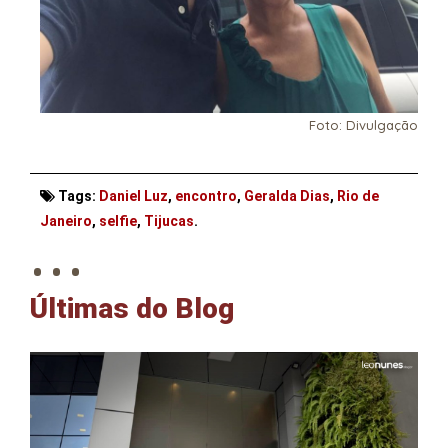
Foto: Divulgação
Tags:
Daniel Luz
,
encontro
,
Geralda Dias
,
Rio de
. . .
Janeiro
,
selfie
,
Tijucas
.
Últimas do Blog