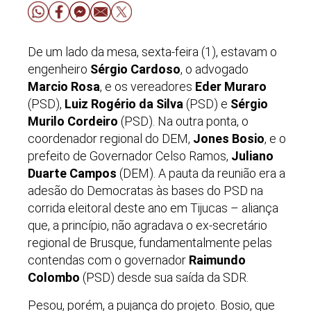
De um lado da mesa, sexta-feira (1), estavam o
engenheiro
Sérgio Cardoso
, o advogado
Marcio Rosa
, e os vereadores
Eder Muraro
(PSD),
Luiz Rogério da Silva
(PSD) e
Sérgio
Murilo Cordeiro
(PSD). Na outra ponta, o
coordenador regional do DEM,
Jones Bosio
, e o
prefeito de Governador Celso Ramos,
Juliano
Duarte Campos
(DEM). A pauta da reunião era a
adesão do Democratas às bases do PSD na
corrida eleitoral deste ano em Tijucas
–
aliança
que, a princípio, não agradava o ex-secretário
regional de Brusque, fundamentalmente pelas
contendas com o governador
Raimundo
Colombo
(PSD) desde sua saída da SDR.
Pesou, porém, a pujança do projeto. Bosio, que