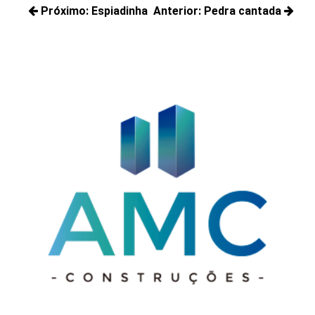
Navegação
Próximo:
Espiadinha
Anterior:
Pedra cantada
de
Próximos
Posts
Post
posts:
anteriores: