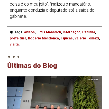
coisa é do meu jeito”, finalizou o mandatário,
enquanto conduzia o deputado até a saída do
gabinete.
Tags:
avisos
,
Elmis Mannrich
,
interceção
,
Peninha
,
prefeitura
,
Rogério Mendonça
,
Tijucas
,
Valério Tomazi
,
. . .
visita
.
Últimas do Blog