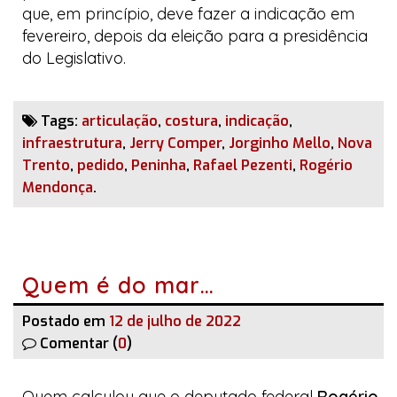
que, em princípio, deve fazer a indicação em
fevereiro, depois da eleição para a presidência
do Legislativo.
Tags:
articulação
,
costura
,
indicação
,
infraestrutura
,
Jerry Comper
,
Jorginho Mello
,
Nova
Trento
,
pedido
,
Peninha
,
Rafael Pezenti
,
Rogério
Mendonça
.
Quem é do mar…
Postado em
12 de julho de 2022
Comentar (
0
)
Quem calculou que o deputado federal
Rogério