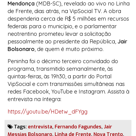
Mendonça
(MDB-SC), revelado ao vivo no
Linha
de Frente
, dias atrás, na
VipSocial TV
. A obra
despenderia cerca de R$ 5 milhões em recursos
federais para o município, e o parlamentar
neotrentino prometeu levar a solicitação
pessoalmente ao presidente da República,
Jair
Bolsonaro
, de quem é muito próximo.
Peninha foi o décimo terceiro convidado do
programa, transmitido semanalmente, às
quintas-feiras, às 19h30, a partir do
Portal
VipSocial
e com transmissões simultâneas nas
redes
Facebook
, YouTube e
Instagram
. Assista à
entrevista na íntegra:
https://youtu.be/HDetw_dFYgg
Tags:
entrevista
,
Fernando Fagundes
,
Jair
Messias Bolsonaro
,
Linha de Frente
,
Nova Trento
,