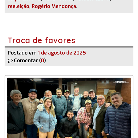
reeleição
,
Rogério Mendonça
.
Troca de favores
Postado em
1 de agosto de 2025
Comentar (
0
)