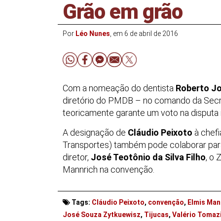
Grão em grão
Por
Léo Nunes
, em 6 de abril de 2016
Com a nomeação do dentista
Roberto J
diretório do PMDB – no comando da Secre
teoricamente garante um voto na disputa 
A designação de
Cláudio Peixoto
à chefi
Transportes) também pode colaborar para
diretor,
José Teotônio da Silva Filho
, o
Mannrich na convenção.
Tags:
Cláudio Peixoto
,
convenção
,
Elmis Man
José Souza Zytkuewisz
,
Tijucas
,
Valério Tomaz