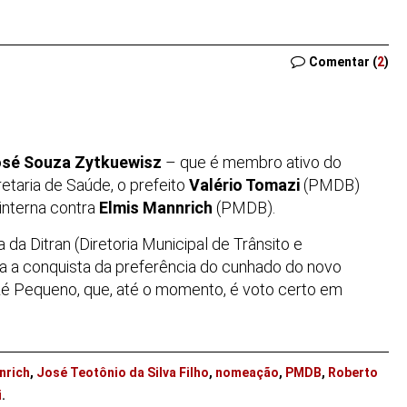
Comentar (
2
)
osé Souza Zytkuewisz
– que é membro ativo do
taria de Saúde, o prefeito
Valério Tomazi
(PMDB)
interna contra
Elmis Mannrich
(PMDB).
a da Ditran (Diretoria Municipal de Trânsito e
 a conquista da preferência do cunhado do novo
 Zé Pequeno, que, até o momento, é voto certo em
nrich
,
José Teotônio da Silva Filho
,
nomeação
,
PMDB
,
Roberto
i
.