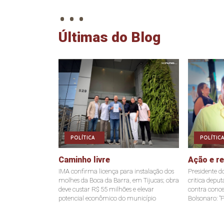
. . .
Últimas do Blog
POLÍTICA
POLÍTICA
Caminho livre
Ação e r
IMA confirma licença para instalação dos
Presidente d
molhes da Boca da Barra, em Tijucas; obra
critica depu
deve custar R$ 55 milhões e elevar
contra conce
potencial econômico do município
Bolsonaro: "P