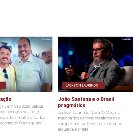
JACKSON LAURINDO
eação
João Santana e o Brasil
pragmático
o PL em São João Batista
tada por ação na Justiça
Jackson Laurindo: "para 'O Mago', a
ssão de medalha a Carlos
maioria dos eleitores brasileiros não
oderias ter ficado quieta"
compreende as diferenças reais entre
esquerda e direita"