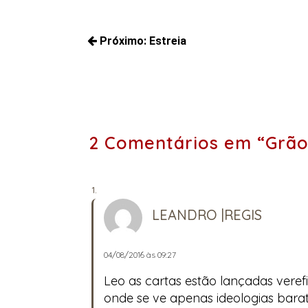
Navegação
Próximo:
Estreia
de
Próximos
Post
posts:
2 Comentários em “Grã
LEANDRO |REGIS
04/08/2016 às 09:27
Leo as cartas estão lançadas vere
onde se ve apenas ideologias bara