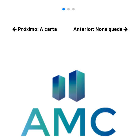
Navegação
Próximo:
A carta
Anterior:
Nona queda
de
Próximos
Posts
Post
posts:
anteriores: