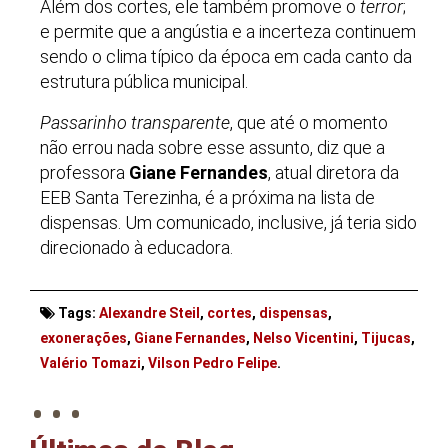
Além dos cortes, ele também promove o
terror
;
e permite que a angústia e a incerteza continuem
sendo o clima típico da época em cada canto da
estrutura pública municipal.
Passarinho transparente
, que até o momento
não errou nada sobre esse assunto, diz que a
professora
Giane Fernandes
, atual diretora da
EEB Santa Terezinha, é a próxima na lista de
dispensas. Um comunicado, inclusive, já teria sido
direcionado à educadora.
Tags:
Alexandre Steil
,
cortes
,
dispensas
,
exonerações
,
Giane Fernandes
,
Nelso Vicentini
,
Tijucas
,
. . .
Valério Tomazi
,
Vilson Pedro Felipe
.