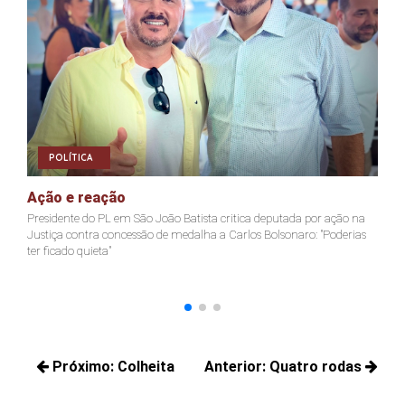
POLÍTICA
Ação e reação
J
Presidente do PL em São João Batista critica deputada por ação na
Ja
Justiça contra concessão de medalha a Carlos Bolsonaro: "Poderias
nã
ter ficado quieta"
Navegação
Próximo:
Colheita
Anterior:
Quatro rodas
de
Próximos
Posts