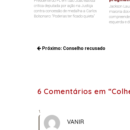
Presidente do PL em São João Batista
critica deputada por ação na Justiça
Jackson Laur
contra concessão de medalha a Carlos
maioria dos e
Bolsonaro: "Poderias ter ficado quieta"
compreende a
esquerda e di
Navegação
Próximo:
Conselho recusado
de
Próximos
Post
posts:
6 Comentários em “Colh
VANIR