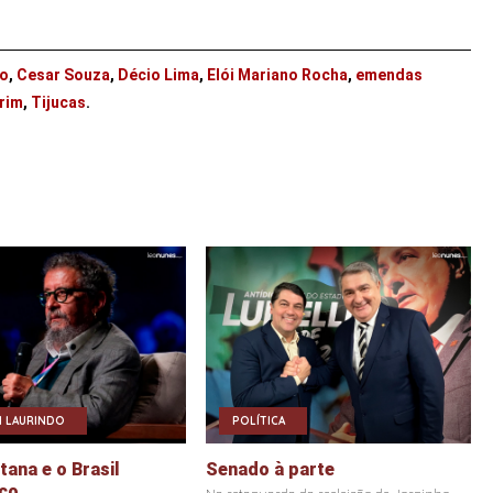
to
,
Cesar Souza
,
Décio Lima
,
Elói Mariano Rocha
,
emendas
rim
,
Tijucas
.
 LAURINDO
POLÍTICA
ana e o Brasil
Senado à parte
co