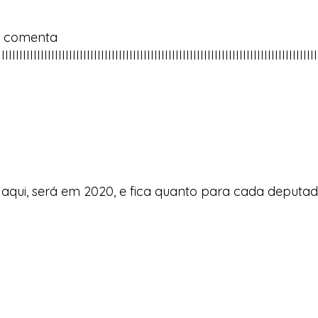
 comenta
IIIIIIIIIIIIIIIIIIIIIIIIIIIIIIIIIIIIIIIIIIIIIIIIIIIIIIIIIIIIIIIIIIIIIIIIIIIIIIIIIII
 aqui, será em 2020, e fica quanto para cada deput