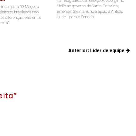
Na retaguarda da reeleição de Jorginho
Mello ao governo de Santa Catarina,
indo: "para 'O Mago', a
Emerson Stein anuncia apoio a Antídio
leitores brasileiros não
Lunelli para o Senado
s diferenças reais entre
reita"
Anterior:
Líder de equipe
Posts
anteriores:
eita”