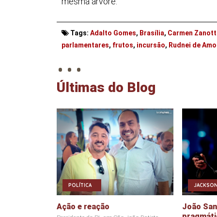
mesma árvore.
Tags:
Adalto Gomes
,
Brasília
,
Carmen Zanot
. . .
parlamentares
,
frutos
,
incursão
,
Rudnei de Amo
Últimas do Blog
POLÍTICA
JACKSON
Ação e reação
João Sant
pragmáti