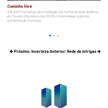
Caminho livre
A
IMA confirma licença para instalação dos molhes da Boca da Barra,
Pr
em Tijucas; obra deve custar R$ 55 milhões e elevar potencial
Ju
econômico do município
ter
Navegação
Próximo:
Incerteza
Anterior:
Rede de intrigas
de
Próximos
Posts
Post
posts:
anteriores: