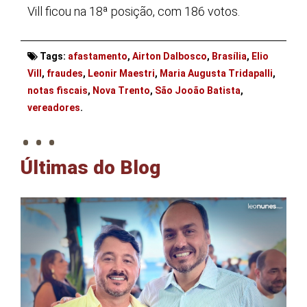
Vill ficou na 18ª posição, com 186 votos.
Tags:
afastamento
,
Airton Dalbosco
,
Brasília
,
Elio
Vill
,
fraudes
,
Leonir Maestri
,
Maria Augusta Tridapalli
,
notas fiscais
,
Nova Trento
,
São Jooão Batista
,
. . .
vereadores
.
Últimas do Blog