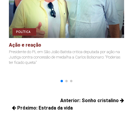
POLÍTICA
Ação e reação
J
Presidente do PL em São João Batista critica deputada por ação na
Ja
Justiça contra concessão de medalha a Carlos Bolsonaro: "Poderias
nã
ter ficado quieta"
Navegação
Anterior:
Sonho cristalino
de
Próximo:
Estrada da vida
Posts
Post
Próximos
anteriores:
posts: