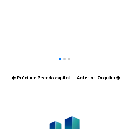
J
Ja
nã
Navegação
Próximo:
Pecado capital
Anterior:
Orgulho
de
Próximos
Posts
Post
posts:
anteriores: