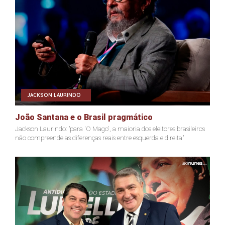
JACKSON LAURINDO
João Santana e o Brasil pragmático
Jackson Laurindo: "para 'O Mago', a maioria dos eleitores brasileiros
não compreende as diferenças reais entre esquerda e direita"