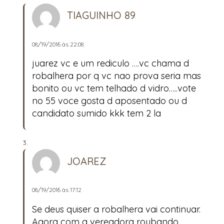
TIAGUINHO 89
08/19/2016 às 22:08
juarez vc e um rediculo ….vc chama d
robalhera por q vc nao prova seria mas
bonito ou vc tem telhado d vidro…..vote
no 55 voce gosta d aposentado ou d
candidato sumido kkk tem 2 la
JOAREZ
08/19/2016 às 17:12
Se deus quiser a robalhera vai continuar.
Agora com a vereadora roubando