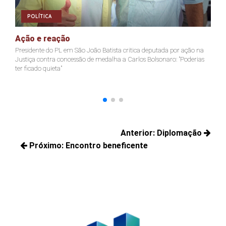
POLÍTICA
Ação e reação
J
Presidente do PL em São João Batista critica deputada por ação na
Ja
Justiça contra concessão de medalha a Carlos Bolsonaro: "Poderias
nã
ter ficado quieta"
Navegação
Anterior:
Diplomação
de
Próximo:
Encontro beneficente
Posts
Post
Próximos
anteriores:
posts: