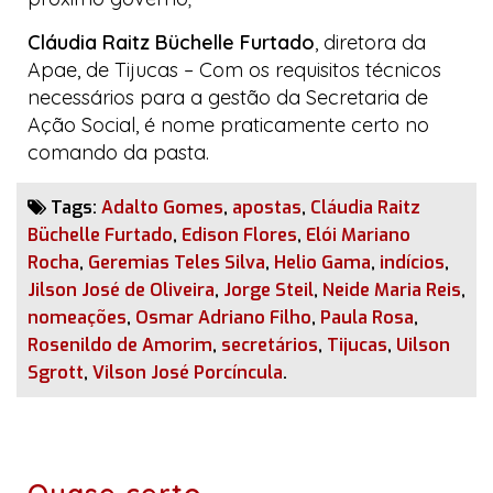
Cláudia Raitz Büchelle Furtado
, diretora da
Apae, de Tijucas
–
Com os requisitos técnicos
necessários para a gestão da Secretaria de
Ação Social, é nome praticamente certo no
comando da pasta.
Tags:
Adalto Gomes
,
apostas
,
Cláudia Raitz
Büchelle Furtado
,
Edison Flores
,
Elói Mariano
Rocha
,
Geremias Teles Silva
,
Helio Gama
,
indícios
,
Jilson José de Oliveira
,
Jorge Steil
,
Neide Maria Reis
,
nomeações
,
Osmar Adriano Filho
,
Paula Rosa
,
Rosenildo de Amorim
,
secretários
,
Tijucas
,
Uilson
Sgrott
,
Vilson José Porcíncula
.