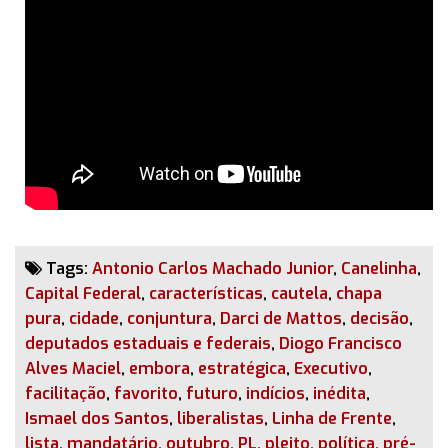
Tags:
Antonio Carlos Machado Junior
,
Canelinha
,
Capital Federal
,
características
,
cautela
,
chapa
pura
,
cidade
,
conjuntura
,
Darci de Mattos
,
decisão
,
deputados estaduais e federais
,
Diogo Francisco
Alves Maciel
,
embora
,
estratégica
,
Executivo
,
facilitação
,
favorito
,
futuro
,
indícios
,
inédita
,
Ismael dos Santos
,
liberalistas
,
Linha de Frente
,
lista
,
mandatário
,
outubro
,
PL
,
pleito
,
política
,
pré-