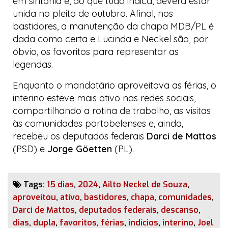
em sintonia e, ao que tudo indica, deverá estar
unida no pleito de outubro. Afinal, nos
bastidores, a manutenção da chapa MDB/PL é
dada como certa e Lucinda e Neckel são, por
óbvio, os favoritos para representar as
legendas.
Enquanto o mandatário aproveitava as férias, o
interino esteve mais ativo nas redes sociais,
compartilhando a rotina de trabalho, as visitas
às comunidades portobelenses e, ainda,
recebeu os deputados federais
Darci de Mattos
(PSD) e
Jorge Göetten
(PL).
Tags:
15 dias
,
2024
,
Ailto Neckel de Souza
,
aproveitou
,
ativo
,
bastidores
,
chapa
,
comunidades
,
Darci de Mattos
,
deputados federais
,
descanso
,
dias
,
dupla
,
favoritos
,
férias
,
indícios
,
interino
,
Joel