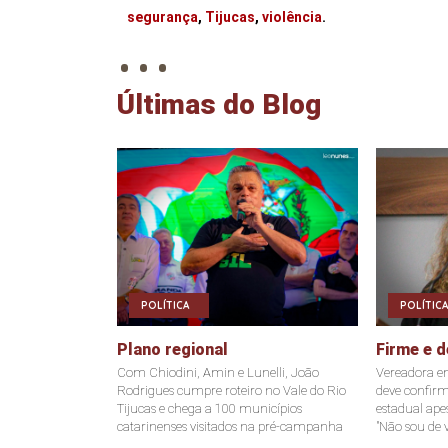
. . .
segurança
,
Tijucas
,
violência
.
Últimas do Blog
POLÍTICA
POLÍTICA
Plano regional
Firme e d
Com Chiodini, Amin e Lunelli, João
Vereadora e
Rodrigues cumpre roteiro no Vale do Rio
deve confir
Tijucas e chega a 100 municípios
estadual ape
catarinenses visitados na pré-campanha
"Não sou de v