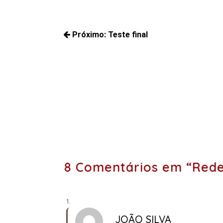
Navegação
Próximo:
Teste final
de
Próximos
Post
posts:
8 Comentários em “Rede 
JOÃO SILVA