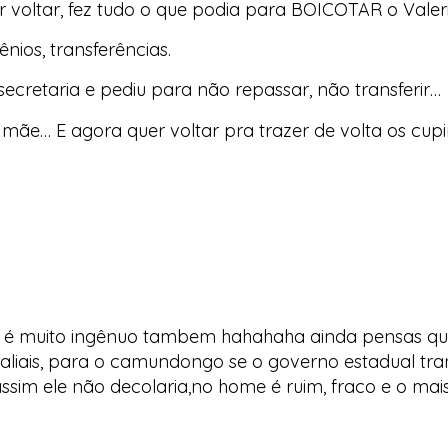
er voltar, fez tudo o que podia para BOICOTAR o Vale
nios, transferências.
secretaria e pediu para não repassar, não transferir…
 mãe… E agora quer voltar pra trazer de volta os cup
 é muito ingênuo tambem hahahaha ainda pensas que e
iais, para o camundongo se o governo estadual trans
a assim ele não decolaria,no home é ruim, fraco e o ma