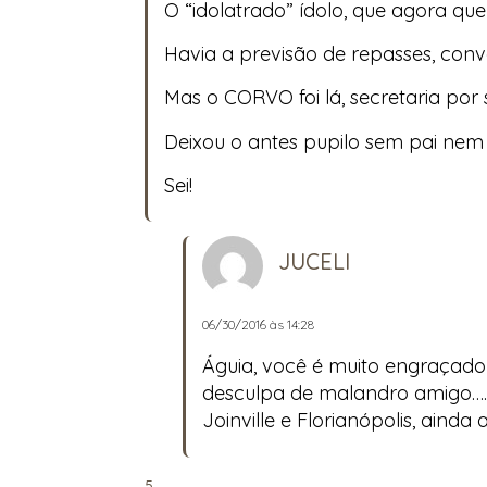
O “idolatrado” ídolo, que agora qu
Havia a previsão de repasses, convê
Mas o CORVO foi lá, secretaria por 
Deixou o antes pupilo sem pai nem
Sei!
JUCELI
06/30/2016 às 14:28
Águia, você é muito engraçado
desculpa de malandro amigo….al
Joinville e Florianópolis, aind