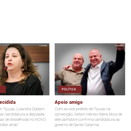
POLÍTICA
ecidida
Apoio amigo
m Tijucas, Lizandra Dadam
Com ex-vice-prefeito de Tijucas na
mar candidatura a deputada
convenção, Gelson Merisio lidera bloco de
sar de dissidências no NOVO:
sete partidos e confirma candidatura ao
oltar atrás"
governo de Santa Catarina