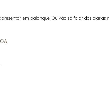
 apresentar em palanque. Ou vão só falar das diári
VOA
…