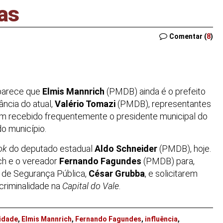
ias
Comentar (
8
)
 parece que
Elmis Mannrich
(PMDB) ainda é o prefeito
tância do atual,
Valério Tomazi
(PMDB), representantes
êm recebido frequentemente o presidente municipal do
o município.
ok
do deputado estadual
Aldo Schneider
(PMDB), hoje.
ch e o vereador
Fernando Fagundes
(PMDB) para,
l de Segurança Pública,
César Grubba
, e solicitarem
 criminalidade na
Capital do Vale
.
lidade
,
Elmis Mannrich
,
Fernando Fagundes
,
influência
,