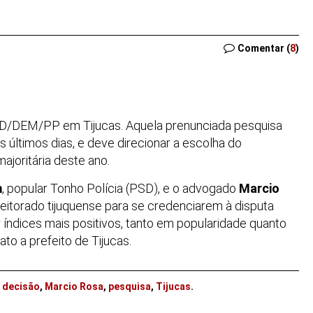
Comentar (
8
)
D/DEM/PP em Tijucas. Aquela prenunciada pesquisa
s últimos dias, e deve direcionar a escolha do
ajoritária deste ano.
m
, popular Tonho Polícia (PSD), e o advogado
Marcio
itorado tijuquense para se credenciarem à disputa
 índices mais positivos, tanto em popularidade quanto
to a prefeito de Tijucas.
,
decisão
,
Marcio Rosa
,
pesquisa
,
Tijucas
.