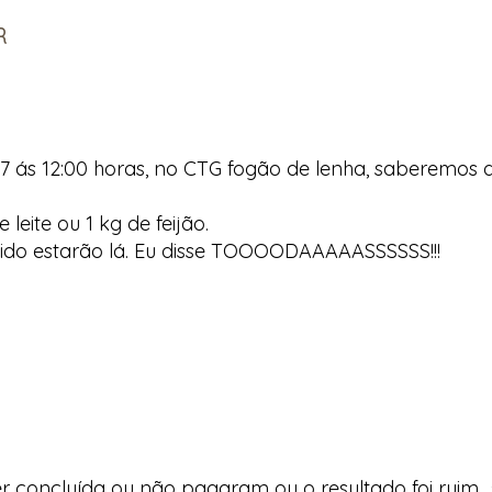
R
07 ás 12:00 horas, no CTG fogão de lenha, saberemos
 leite ou 1 kg de feijão.
ido estarão lá. Eu disse TOOOODAAAAASSSSSS!!!
ser concluída ou não pagaram ou o resultado foi ruim…