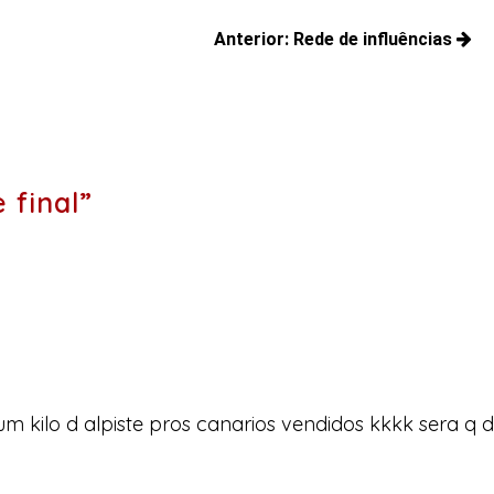
Anterior:
Rede de influências
Posts
anteriores:
 final”
e um kilo d alpiste pros canarios vendidos kkkk sera q