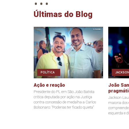
Últimas do Blog
POLÍTICA
JACKSON
Ação e reação
João Sant
pragmáti
Presidente do PL em São João Batista
critica deputada por ação na Justiça
Jackson Laur
contra concessão de medalha a Carlos
maioria dos e
Bolsonaro: "Poderias ter ficado quieta"
compreende a
esquerda e di