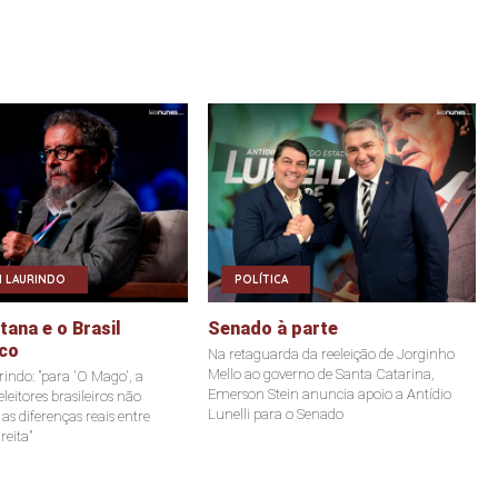
 LAURINDO
POLÍTICA
ana e o Brasil
Senado à parte
co
Na retaguarda da reeleição de Jorginho
Mello ao governo de Santa Catarina,
indo: "para 'O Mago', a
Emerson Stein anuncia apoio a Antídio
leitores brasileiros não
Lunelli para o Senado
s diferenças reais entre
reita"