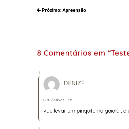
Navegação
Próximo:
Apreensão
de
Próximos
Post
posts:
8 Comentários em “Teste
DENIZE
07/01/2016 às 12:07
vou levar um piriquito na gaiola , 