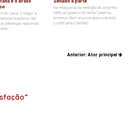
ana e o Brasil
Senado à parte
co
Na retaguarda da reeleição de Jorginho
Mello ao governo de Santa Catarina,
indo: "para 'O Mago', a
Emerson Stein anuncia apoio a Antídio
leitores brasileiros não
Lunelli para o Senado
s diferenças reais entre
reita"
Anterior:
Ator principal
Posts
anteriores:
sfação”