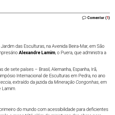
Comentar (
1
)
do Jardim das Esculturas, na Avenida Beira-Mar, em São
empresário
Alexandre Lamim
, o Puera, que administra a
tas de sete países
–
Brasil, Alemanha, Espanha, Irã,
impósio Internacional de Esculturas em Pedra, no ano
teccia
, extraído da jazida da
Mineração Congonhas
, em
e Lamim.
 primeiro do mundo com acessibilidade para deficientes