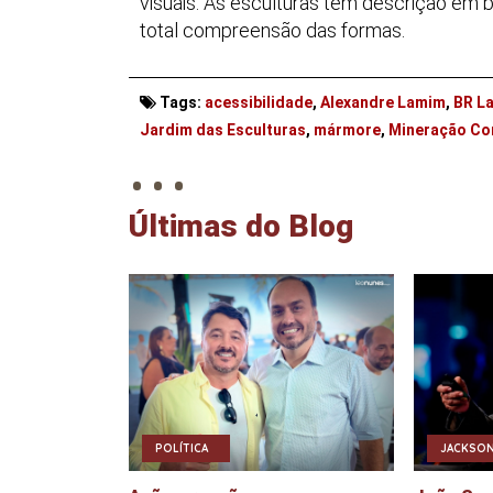
visuais. As esculturas têm descrição em br
total compreensão das formas.
Tags:
acessibilidade
,
Alexandre Lamim
,
BR L
. . .
Jardim das Esculturas
,
mármore
,
Mineração C
Últimas do Blog
POLÍTICA
JACKSON