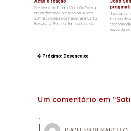
Ação e reação
João Sant
pragmáti
Presidente do PL em São João Batista
critica deputada por ação na Justiça
Jackson Laur
contra concessão de medalha a Carlos
maioria dos e
Bolsonaro: "Poderias ter ficado quieta"
compreende a
esquerda e di
Navegação
Próximo:
Desencaixe
de
Próximos
Post
posts:
Um comentário em “Sati
PROFESSOR MARCELO