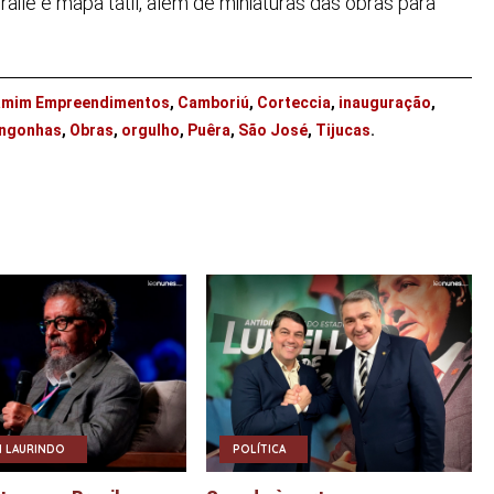
aile e mapa tátil, além de miniaturas das obras para
amim Empreendimentos
,
Camboriú
,
Corteccia
,
inauguração
,
ongonhas
,
Obras
,
orgulho
,
Puêra
,
São José
,
Tijucas
.
 LAURINDO
POLÍTICA