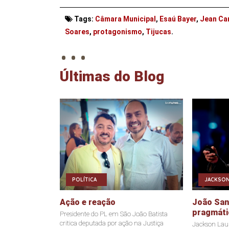
Tags:
Câmara Municipal
,
Esaú Bayer
,
Jean Ca
. . .
Soares
,
protagonismo
,
Tijucas
.
Últimas do Blog
POLÍTICA
JACKSON
Ação e reação
João Sant
pragmáti
Presidente do PL em São João Batista
critica deputada por ação na Justiça
Jackson Laur