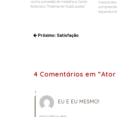
contra concessão de medalha a Carlos
maioria dos e
Bolsonaro: "Poderias ter ficado quieta"
compreende a
esquerda e di
Navegação
Próximo:
Satisfação
de
Próximos
Post
posts:
4 Comentários em “Ator 
EU E EU MESMO!
03/22/2017 às 16:13