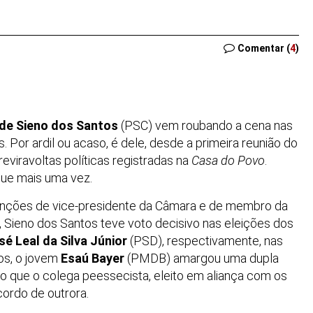
Comentar (
4
)
 de Sieno dos Santos
(PSC) vem roubando a cena nas
s. Por ardil ou acaso, é dele, desde a primeira reunião do
viravoltas políticas registradas na
Casa do Povo
.
que mais uma vez.
s funções de vice-presidente da Câmara e de membro da
, Sieno dos Santos teve voto decisivo nas eleições dos
sé Leal da Silva Júnior
(PSD), respectivamente, nas
os, o jovem
Esaú Bayer
(PMDB) amargou uma dupla
o que o colega peessecista, eleito em aliança com os
cordo de outrora.