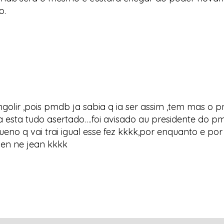
o.
golir ,pois pmdb ja sabia q ia ser assim ,tem mas o 
esta tudo asertado….foi avisado au presidente do pmdb
queno q vai trai igual esse fez kkkk,por enquanto e p
en ne jean kkkk