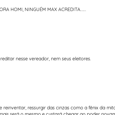
GORA HOMI, NINGUÉM MAX ACREDITA……
editar nesse vereador, nem seus eleitores.
einventar, ressurgir das cinzas como a fênix da mit
ca mais será o mesmo e custará chegar ao poder nov