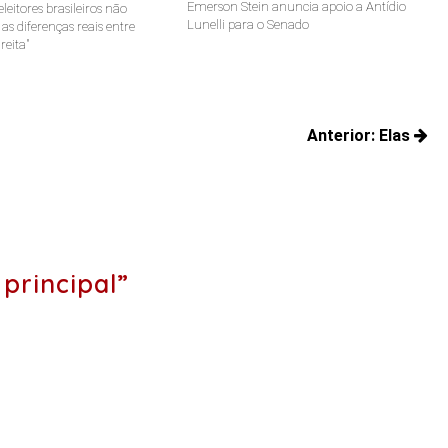
Emerson Stein anuncia apoio a Antídio
leitores brasileiros não
Lunelli para o Senado
s diferenças reais entre
reita"
Anterior:
Elas
Posts
anteriore
principal”