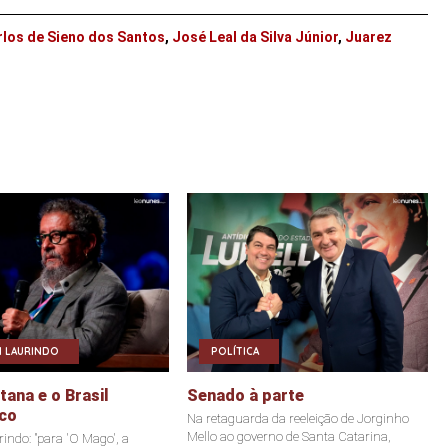
rlos de Sieno dos Santos
,
José Leal da Silva Júnior
,
Juarez
 LAURINDO
POLÍTICA
ana e o Brasil
Senado à parte
co
Na retaguarda da reeleição de Jorginho
Mello ao governo de Santa Catarina,
indo: "para 'O Mago', a