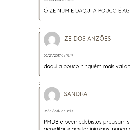
Ó ZÉ NUM É DAQUI A POUCO É A
ZE DOS ANZÕES
03/21/2017 às 18:49
daqui a pouco ninguém mais vai acr
SANDRA
03/21/2017 às 18:10
PMDB e peemedebistas precisam se r
acreditar e aceitar inimigos, nun