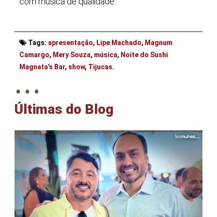
com música de qualidade.
Tags:
apresentação
,
Lipe Machado
,
Magnum
Camargo
,
Mery Souza
,
música
,
Noite do Sushi
. . .
Magnata's Bar
,
show
,
Tijucas
.
Últimas do Blog