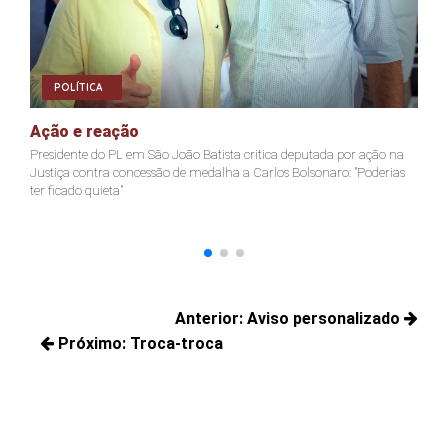
POLÍTICA
Ação e reação
J
Presidente do PL em São João Batista critica deputada por ação na
Ja
Justiça contra concessão de medalha a Carlos Bolsonaro: "Poderias
nã
ter ficado quieta"
Navegação
Anterior:
Aviso personalizado
de
Próximo:
Troca-troca
Posts
Post
Próximos
anteriores:
posts: