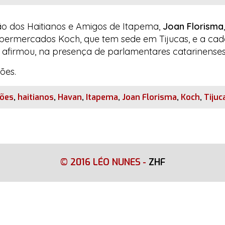
ão dos Haitianos e Amigos de Itapema,
Joan Florisma
 supermercados
Koch
, que tem sede em Tijucas, e a ca
 afirmou, na presença de parlamentares catarinenses
ões.
ções
,
haitianos
,
Havan
,
Itapema
,
Joan Florisma
,
Koch
,
Tijuc
© 2016 LÉO NUNES
-
ZHF