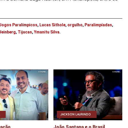
Jogos Paralímpicos
,
Lucas Sithole
,
orgulho
,
Paralimpíadas
,
Weinberg
,
Tijucas
,
Ymanitu Silva
.
JACKSON LAURINDO
eação
João Santana e o Brasil