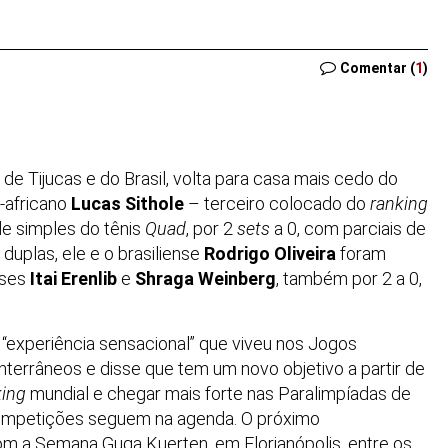
Comentar (
1
)
, de Tijucas e do Brasil, volta para casa mais cedo do
-africano
Lucas Sithole
– terceiro colocado do
ranking
de simples do tênis
Quad
, por 2
sets
a 0, com parciais de
duplas, ele e o brasiliense
Rodrigo Oliveira
foram
nses
Itai Erenlib
e
Shraga Weinberg
, também por 2 a 0,
 “experiência sensacional” que viveu nos Jogos
nterrâneos e disse que tem um novo objetivo a partir de
king
mundial e chegar mais forte nas Paralimpíadas de
 competições seguem na agenda. O próximo
om a Semana Guga Kuerten, em Florianópolis, entre os