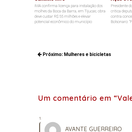
IMA confirma licença para instalação dos
Presidente d
molhes da Boca da Barra, em Tijucas; obra
critica depu
deve custar R$ 55 milhões e elevar
contra conce
potencial econômico do município
Bolsonaro: "P
Navegação
Próximo:
Mulheres e bicicletas
de
Próximos
Post
posts:
Um comentário em “Vale
AVANTE GUERREIRO