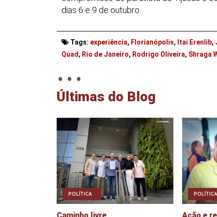
dias 6 e 9 de outubro.
Tags:
experiência
,
Florianópolis
,
Itai Erenlib
,
. . .
Quad
,
Rio de Janeiro
,
Rodrigo Oliveira
,
Shraga 
Últimas do Blog
POLÍTICA
POLÍTICA
Caminho livre
Ação e r