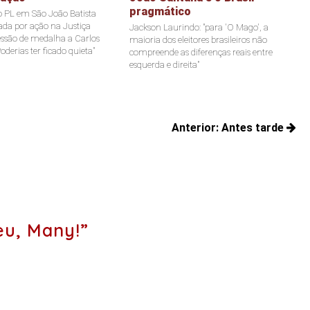
pragmático
o PL em São João Batista
tada por ação na Justiça
Jackson Laurindo: "para 'O Mago', a
ssão de medalha a Carlos
maioria dos eleitores brasileiros não
oderias ter ficado quieta"
compreende as diferenças reais entre
esquerda e direita"
Anterior:
Antes tarde
Posts
anteriores:
u, Many!”