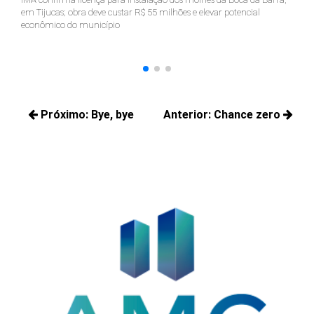
em Tijucas; obra deve custar R$ 55 milhões e elevar potencial
Ju
econômico do município
ter
Navegação
Próximo:
Bye, bye
Anterior:
Chance zero
de
Próximos
Posts
Post
posts:
anteriores: