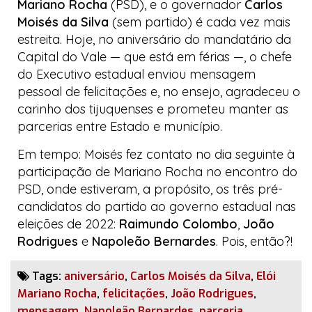
Mariano Rocha
(PSD), e o governador
Carlos
Moisés da Silva
(sem partido) é cada vez mais
estreita. Hoje, no aniversário do mandatário da
Capital do Vale
— que está em férias —, o chefe
do Executivo estadual enviou mensagem
pessoal de felicitações e, no ensejo, agradeceu o
carinho dos tijuquenses e prometeu manter as
parcerias entre Estado e município.
Em tempo: Moisés fez contato no dia seguinte à
participação de Mariano Rocha no encontro do
PSD, onde estiveram, a propósito, os três pré-
candidatos do partido ao governo estadual nas
eleições de 2022:
Raimundo Colombo
,
João
Rodrigues
e
Napoleão Bernardes
. Pois, então?!
Tags:
aniversário
,
Carlos Moisés da Silva
,
Elói
Mariano Rocha
,
felicitações
,
João Rodrigues
,
mensagem
,
Napoleão Bernardes
,
parceria
,