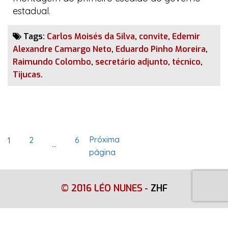
estadual.
Tags:
Carlos Moisés da Silva
,
convite
,
Edemir
Alexandre Camargo Neto
,
Eduardo Pinho Moreira
,
Raimundo Colombo
,
secretário adjunto
,
técnico
,
Tijucas
.
Paginação
Próxima
Página
2
Página
6
Página
1
…
de
página
posts
© 2016 LÉO NUNES
-
ZHF