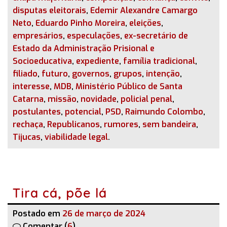
disputas eleitorais
,
Edemir Alexandre Camargo
Neto
,
Eduardo Pinho Moreira
,
eleições
,
empresários
,
especulações
,
ex-secretário de
Estado da Administração Prisional e
Socioeducativa
,
expediente
,
família tradicional
,
filiado
,
futuro
,
governos
,
grupos
,
intenção
,
interesse
,
MDB
,
Ministério Público de Santa
Catarna
,
missão
,
novidade
,
policial penal
,
postulantes
,
potencial
,
PSD
,
Raimundo Colombo
,
rechaça
,
Republicanos
,
rumores
,
sem bandeira
,
Tijucas
,
viabilidade legal
.
Tira cá, põe lá
Postado em
26 de março de 2024
Comentar (
6
)