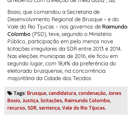
arrebento com a eleição de meia dúzia”, diz.
Bosio, que comandou a Secretaria de
Desenvolvimento Regional de Brusque – e do
Vale do Rio Tijucas – nos governos de
Raimundo
Colombo
(PSD), teve, segundo o Ministério
Público, participação em pelo menos nove
licitações irregulares da SDR entre 2013 e 2014.
Nas eleições municipais de 2016, ele ficou em
segundo lugar, com 18,4% da preferência do
eleitorado brusquense, na concorrência
majoritária da
Cidade dos Tecidos
.
Tags:
Brusque
,
candidatura
,
condenação
,
Jones
Bosio
,
Justiça
,
licitações
,
Raimundo Colombo
,
recurso
,
SDR
,
sentença
,
Vale do Rio Tijucas
.