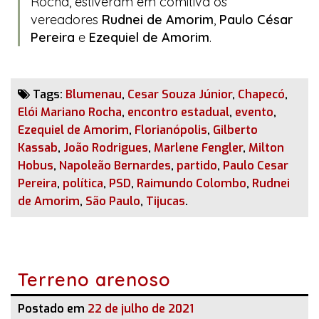
Rocha, estiveram em comitiva os
vereadores
Rudnei de Amorim
,
Paulo César
Pereira
e
Ezequiel de Amorim
.
Tags:
Blumenau
,
Cesar Souza Júnior
,
Chapecó
,
Elói Mariano Rocha
,
encontro estadual
,
evento
,
Ezequiel de Amorim
,
Florianópolis
,
Gilberto
Kassab
,
João Rodrigues
,
Marlene Fengler
,
Milton
Hobus
,
Napoleão Bernardes
,
partido
,
Paulo Cesar
Pereira
,
política
,
PSD
,
Raimundo Colombo
,
Rudnei
de Amorim
,
São Paulo
,
Tijucas
.
Terreno arenoso
Postado em
22 de julho de 2021