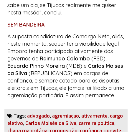
sabe um dia, se Tijucas realmente me quiser
nesta missão”, conclui.
SEM BANDEIRA
A suposta candidatura de Camargo Neto, aliás,
neste momento, sequer teria viabilidade legal.
Embora tenha participado ativamente dos
governos de
Raimundo Colombo
(PSD),
Eduardo Pinho Moreira
(MDB) e
Carlos Moisés
da Silva
(REPUBLICANOS) em cargos de
confiança, e sempre cotado para as disputas
eleitorais em Tijucas, ele jamais foi filiado a uma
agremiação partidária. E assim permanece.
Tags:
advogado
,
agremiação
,
ativamente
,
cargo
eletivo
,
Carlos Moisés da Silva
,
carreira política
,
chapa majoritária
,
composição
,
confiança
,
convite
,