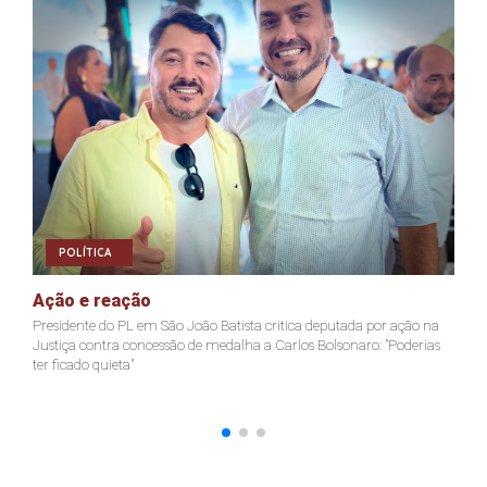
POLÍTICA
Ação e reação
J
Presidente do PL em São João Batista critica deputada por ação na
Ja
Justiça contra concessão de medalha a Carlos Bolsonaro: "Poderias
nã
ter ficado quieta"