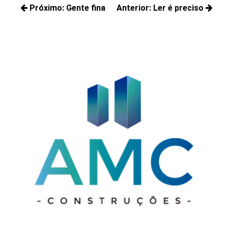
Navegação
Próximo:
Gente fina
Anterior:
Ler é preciso
de
Próximos
Posts
Post
posts:
anteriores: