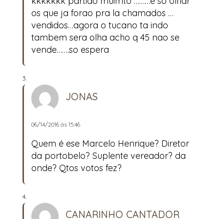
kkkkkkk partido muimto ………e so olhar
os que ja forao pra la chamados …
vendidos…agora o tucano ta indo
tambem sera olha acho q 45 nao se
vende…….so espera
JONAS
06/14/2016 às 15:46
Quem é ese Marcelo Henrique? Diretor
da portobelo? Suplente vereador? da
onde? Qtos votos fez?
CANARINHO CANTADOR