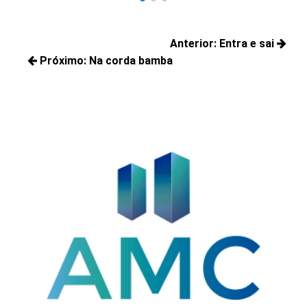
Navegação
Anterior:
Entra e sai
de
Próximo:
Na corda bamba
Posts
Post
Próximos
anteriores:
posts: