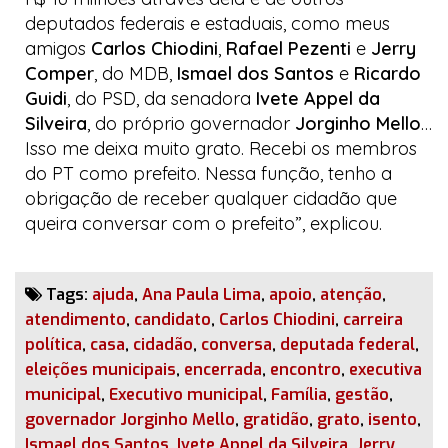
deputados federais e estaduais, como meus
amigos
Carlos Chiodini
,
Rafael Pezenti
e
Jerry
Comper
, do MDB,
Ismael dos Santos
e
Ricardo
Guidi
, do PSD, da senadora
Ivete Appel da
Silveira
, do próprio governador
Jorginho Mello
…
Isso me deixa muito grato. Recebi os membros
do PT como prefeito. Nessa função, tenho a
obrigação de receber qualquer cidadão que
queira conversar com o prefeito”, explicou.
Tags:
ajuda
,
Ana Paula Lima
,
apoio
,
atenção
,
atendimento
,
candidato
,
Carlos Chiodini
,
carreira
política
,
casa
,
cidadão
,
conversa
,
deputada federal
,
eleições municipais
,
encerrada
,
encontro
,
executiva
municipal
,
Executivo municipal
,
Família
,
gestão
,
governador Jorginho Mello
,
gratidão
,
grato
,
isento
,
Ismael dos Santos
,
Ivete Appel da Silveira
,
Jerry