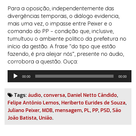
Para a oposição, independentemente das
divergências temporais, o diálogo evidencia,
mais uma vez, o impasse entre Peixer e o
comando do PP – condição que, inclusive,
tumultuou o ambiente político da prefeitura no
início da gestão. A frase “do tipo que estão
fazendo, é pra
aleijar nós
”, presente no áudio,
corrobora a questão. Ouça:
Tocador
00:00
00:00
de
áudio
Tags:
áudio
,
conversa
,
Daniel Netto Cândido
,
Felipe Antônio Lemos
,
Heriberto Eurides de Souza
,
Juliano Peixer
,
MDB
,
mensagem
,
PL
,
PP
,
PSD
,
São
João Batista
,
União
.