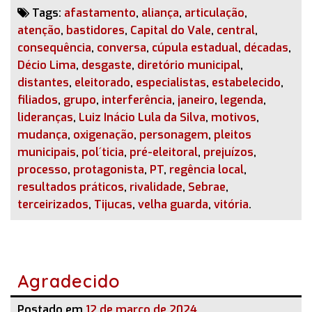
Tags:
afastamento
,
aliança
,
articulação
,
atenção
,
bastidores
,
Capital do Vale
,
central
,
consequência
,
conversa
,
cúpula estadual
,
décadas
,
Décio Lima
,
desgaste
,
diretório municipal
,
distantes
,
eleitorado
,
especialistas
,
estabelecido
,
filiados
,
grupo
,
interferência
,
janeiro
,
legenda
,
lideranças
,
Luiz Inácio Lula da Silva
,
motivos
,
mudança
,
oxigenação
,
personagem
,
pleitos
municipais
,
pol´ticia
,
pré-eleitoral
,
prejuízos
,
processo
,
protagonista
,
PT
,
regência local
,
resultados práticos
,
rivalidade
,
Sebrae
,
terceirizados
,
Tijucas
,
velha guarda
,
vitória
.
Agradecido
Postado em
12 de março de 2024