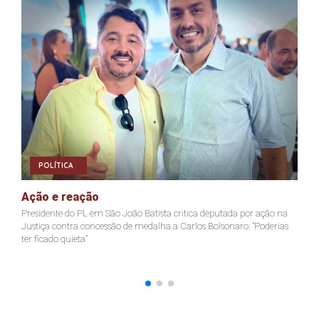
POLÍTICA
Ação e reação
J
Presidente do PL em São João Batista critica deputada por ação na
Ja
Justiça contra concessão de medalha a Carlos Bolsonaro: "Poderias
nã
ter ficado quieta"