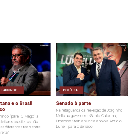
 LAURINDO
POLÍTICA
ana e o Brasil
Senado à parte
co
Na retaguarda da reeleição de Jorginho
Mello ao governo de Santa Catarina,
indo: "para 'O Mago', a
Emerson Stein anuncia apoio a Antídio
leitores brasileiros não
Lunelli para o Senado
s diferenças reais entre
reita"