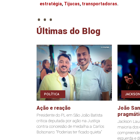
. . .
estratégia
,
Tijucas
,
transportadoras
.
Últimas do Blog
POLÍTICA
JACKSON
Ação e reação
João Sant
pragmáti
Presidente do PL em São João Batista
critica deputada por ação na Justiça
Jackson Laur
contra concessão de medalha a Carlos
maioria dos e
Bolsonaro: "Poderias ter ficado quieta"
compreende a
esquerda e di