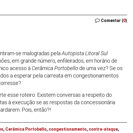
Comentar (
0
)
entiram-se malogradas pela
Autopista Litoral Sul
ões, em grande número, enfileirados, em horário de
único acesso à
Cerâmica Portobello
de uma vez? Se os
gados a esperar pela carreata em congestionamentos
corresse?
e esse roteiro. Existem conversas a respeito do
ntas à execução se as respostas da concessionária
tardarem. Pois, então?!
es
,
Cerâmica Portobello
,
congestionamento
,
contra-ataque
,