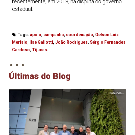
recentemente, em 2018, na disputa do governo
estadual.
Tags:
apoio
,
campanha
,
coordenação
,
Gelson Luiz
Merisio
,
Ilse Gallotti
,
João Rodrigues
,
Sérgio Fernandes
. . .
Cardoso
,
Tijucas
.
Últimas do Blog