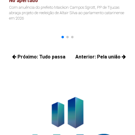
Nó apertado
C
Com anuência do prefeito Maickon Campos Sgrott, PP de Tijucas
Vi
abraça projeto de reeleição de Altair Silva ao parlamento catarinense
de
em 2026
Navegação
Próximo:
Tudo passa
Anterior:
Pela união
de
Próximos
Posts
Post
posts:
anteriores: