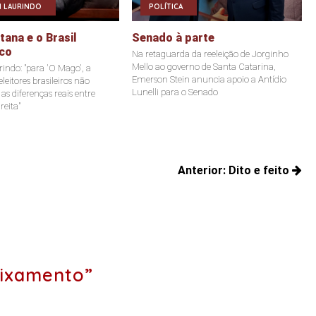
 LAURINDO
POLÍTICA
ana e o Brasil
Senado à parte
co
Na retaguarda da reeleição de Jorginho
Mello ao governo de Santa Catarina,
indo: "para 'O Mago', a
Emerson Stein anuncia apoio a Antídio
leitores brasileiros não
Lunelli para o Senado
s diferenças reais entre
reita"
Anterior:
Dito e feito
Posts
anteriores:
aixamento”