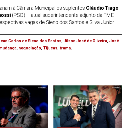
rariam à Câmara Municipal os suplentes
Cláudio Tiago
mossi
(PSD) – atual superintendente adjunto da FME
espectivas vagas de Sieno dos Santos e Silva Junior.
Jean Carlos de Sieno dos Santos
,
Jilson José de Oliveira
,
José
mudança
,
negociação
,
Tijucas
,
trama
.