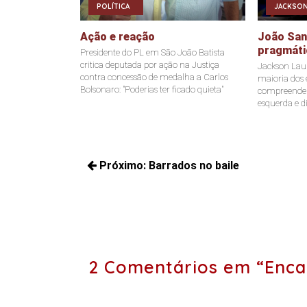
POLÍTICA
JACKSON
Ação e reação
João Sant
pragmáti
Presidente do PL em São João Batista
critica deputada por ação na Justiça
Jackson Laur
contra concessão de medalha a Carlos
maioria dos e
Bolsonaro: "Poderias ter ficado quieta"
compreende a
esquerda e di
Navegação
Próximo:
Barrados no baile
de
Próximos
Post
posts:
2 Comentários em “Enc