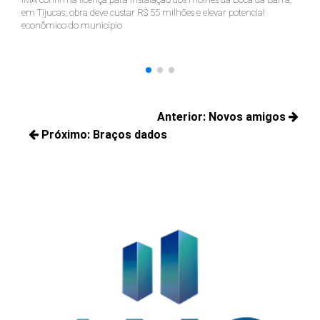
em Tijucas; obra deve custar R$ 55 milhões e elevar potencial
Ju
econômico do município
ter
Navegação
Anterior:
Novos amigos
de
Próximo:
Braços dados
Posts
Post
Próximos
anteriores:
posts: