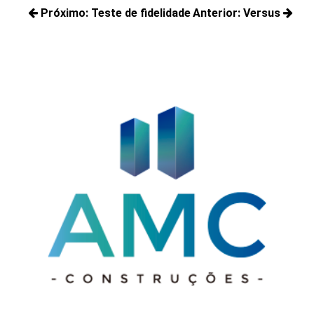
Navegação
Próximo:
Teste de fidelidade
Anterior:
Versus
de
Próximos
Posts
Post
posts:
anteriores: