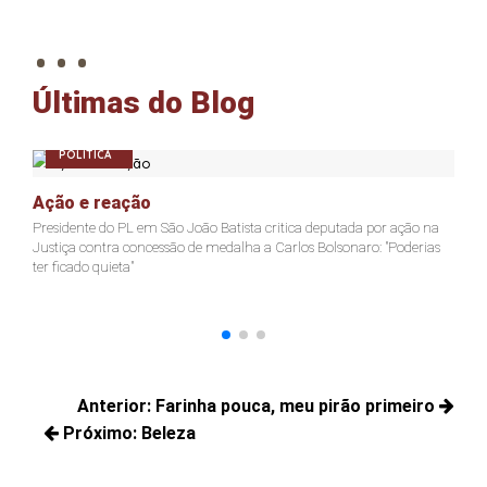
. . .
Últimas do Blog
POLÍTICA
Ação e reação
J
Presidente do PL em São João Batista critica deputada por ação na
Ja
Justiça contra concessão de medalha a Carlos Bolsonaro: "Poderias
nã
ter ficado quieta"
Navegação
Anterior:
Farinha pouca, meu pirão primeiro
de
Próximo:
Beleza
Posts
Post
Próximos
anteriores: