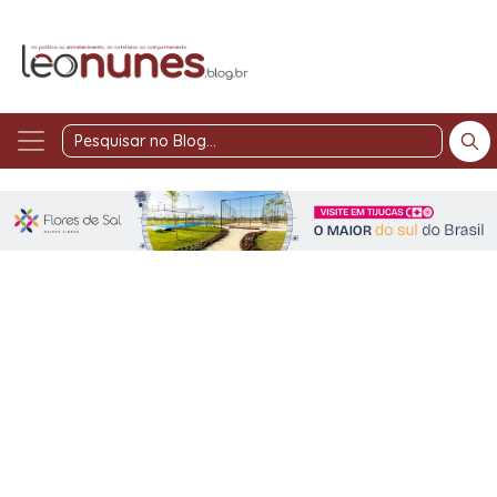
Pesquisar
no
Blog