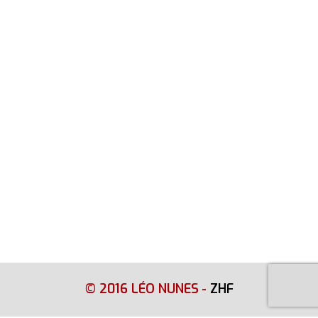
© 2016 LÉO NUNES
-
ZHF