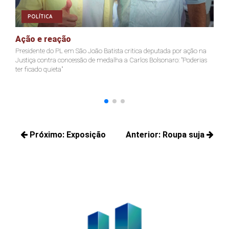
POLÍTICA
Ação e reação
J
Presidente do PL em São João Batista critica deputada por ação na
Ja
Justiça contra concessão de medalha a Carlos Bolsonaro: "Poderias
nã
ter ficado quieta"
Navegação
Próximo:
Exposição
Anterior:
Roupa suja
de
Próximos
Posts
Post
posts:
anteriores: