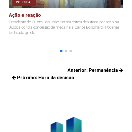
POLÍTICA
Ação e reação
J
Presidente do PL em São João Batista critica deputada por ação na
Ja
Justiça contra concessão de medalha a Carlos Bolsonaro: "Poderias
nã
ter ficado quieta"
Navegação
Anterior:
Permanência
de
Próximo:
Hora da decisão
Posts
Post
Próximos
anteriores:
posts: