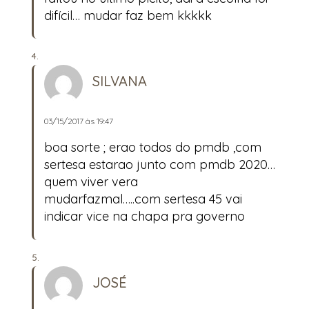
difícil… mudar faz bem kkkkk
SILVANA
03/15/2017 às 19:47
boa sorte ; erao todos do pmdb ,com
sertesa estarao junto com pmdb 2020…
quem viver vera
mudarfazmal…..com sertesa 45 vai
indicar vice na chapa pra governo
JOSÉ