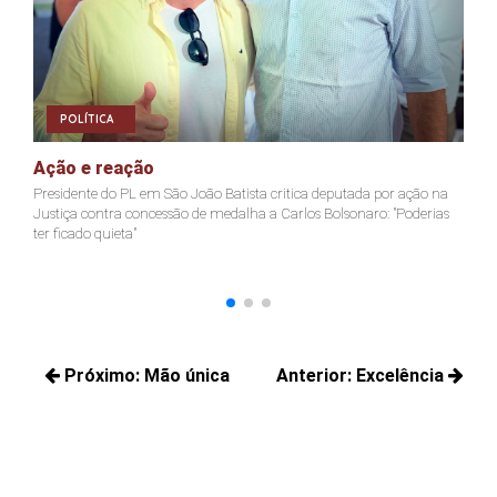
POLÍTICA
Ação e reação
J
Presidente do PL em São João Batista critica deputada por ação na
Ja
Justiça contra concessão de medalha a Carlos Bolsonaro: "Poderias
nã
ter ficado quieta"
Navegação
Próximo:
Mão única
Anterior:
Excelência
de
Próximos
Posts
Post
posts:
anteriores: