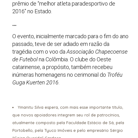
prêmio de “melhor atleta paradesportivo de
2016” no Estado.
…
O evento, inicialmente marcado para o fim do ano
passado, teve de ser adiado em razão da
tragédia com o voo da
Associação Chapecoense
de Futebol
na Colômbia. O clube do Oeste
catarinense, a propósito, também recebeu
inúmeras homenagens no cerimonial do
Troféu
Guga Kuerten 2016
.
Ymanitu Silva espera, com mais esse importante título,
que novos apoiadores integrem seu rol de patrocínios,
atualmente composto pela
Faculdade Estácio de Sá
, pela
Portobello
, pela
Tyuco Imóveis
e pelo empresário
Sérgio
“Coisa Querida” Cardoso
.