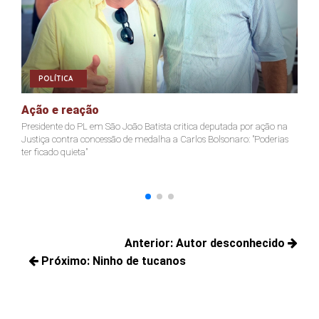
POLÍTICA
Ação e reação
J
Presidente do PL em São João Batista critica deputada por ação na
Ja
Justiça contra concessão de medalha a Carlos Bolsonaro: "Poderias
nã
ter ficado quieta"
Navegação
Anterior:
Autor desconhecido
de
Próximo:
Ninho de tucanos
Posts
Post
Próximos
anteriores:
posts: