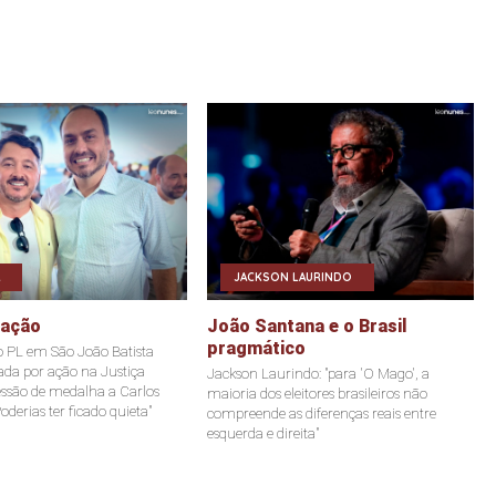
JACKSON LAURINDO
eação
João Santana e o Brasil
pragmático
o PL em São João Batista
tada por ação na Justiça
Jackson Laurindo: "para 'O Mago', a
ssão de medalha a Carlos
maioria dos eleitores brasileiros não
oderias ter ficado quieta"
compreende as diferenças reais entre
esquerda e direita"