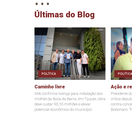
Últimas do Blog
POLÍTICA
POLÍTICA
Caminho livre
Ação e r
IMA confirma licença para instalação dos
Presidente d
molhes da Boca da Barra, em Tijucas; obra
critica depu
deve custar R$ 55 milhões e elevar
contra conce
potencial econômico do município
Bolsonaro: "P