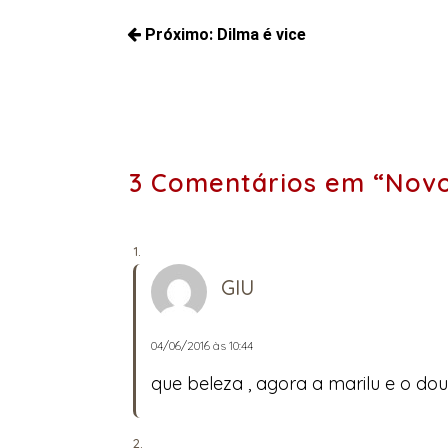
Navegação
Próximo:
Dilma é vice
de
Próximos
Post
posts:
3 Comentários em “Novo
GIU
04/06/2016 às 10:44
que beleza , agora a marilu e o do