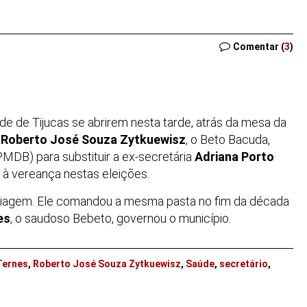
Comentar (
3
)
de de Tijucas se abrirem nesta tarde, atrás da mesa da
a
Roberto José Souza Zytkuewisz
, o Beto Bacuda,
MDB) para substituir a ex-secretária
Adriana Porto
r à vereança nestas eleições.
 viagem. Ele comandou a mesma pasta no fim da década
es
, o saudoso Bebeto, governou o município.
Ternes
,
Roberto José Souza Zytkuewisz
,
Saúde
,
secretário
,