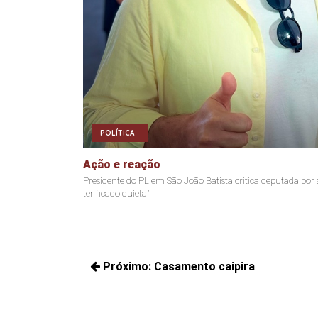
POLÍTICA
Ação e reação
Presidente do PL em São João Batista critica deputada por
ter ficado quieta"
Navegação
Próximo:
Casamento caipira
de
Próximos
Post
posts: