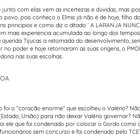
 junto com elas vem as incertezas e duvidas, mas po
 povo, pois conheço o Elmis já não é de hoje, filho 
s principios e como diz o ditado ‘ A LARANJA NUNCA
com mais experiencia acumulada ao longo dos tempos
 querida Tijucas a retomada do desenvolvimento, se
ar no poder e hoje retornaram as suas origens, o PM
doria nas suas escolhas.
VOA
foi o “coração enorme” que escolheu o Valério? Não f
Estado, União) para não deixar Valério governar? Não 
oi ele que foi condenado por colocar o Gordo como 
funcionários sem concurso e foi condenado pelo TCE? 