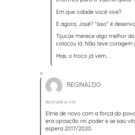
Em que cidade você vive?
E agora, José? “Isso” é desenv
Tijucax merece algo melhor do q
colocou lá. Não teve coragem 
Mas, o troco já vem…
REGINALDO
06/21/2016 às 11:33
Elmis de novo com a força do povo!
era oposição no poder e se saiu vit
espera 2017/2020.