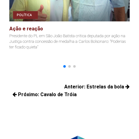
POLÍTICA
Ação e reação
J
Presidente do PL em São João Batista critica deputada por ação na
Ja
Justiça contra concessão de medalha a Carlos Bolsonaro: "Poderias
nã
ter ficado quieta"
Navegação
Anterior:
Estrelas da bola
de
Próximo:
Cavalo de Tróia
Posts
Post
Próximos
anteriores:
posts: