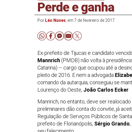
Perde e ganha
Por
Léo Nunes
, em 7 de fevereiro de 2017
Ex-prefeito de Tijucas e candidato vencido
Mannrich
(PMDB) não volta à presidência
Catarina) – cargo que ocupou até a desinc
pleito de 2016. E nem a advogada
Elizab
comando da autarquia, conseguiu se manter
Lourenço do Oeste,
João Carlos Ecker
.
Mannrich, no entanto, deve ser realocado
preliminares dão conta do convite, já acei
Regulação de Serviços Públicos de Santa 
prefeito de Florianópolis,
Sérgio Grando
seu falecimento.