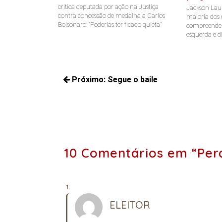
critica deputada por ação na Justiça
Jackson Laur
contra concessão de medalha a Carlos
maioria dos e
Bolsonaro: "Poderias ter ficado quieta"
compreende a
esquerda e di
Navegação
Próximo:
Segue o baile
de
Próximos
Post
posts:
10 Comentários em “Per
ELEITOR