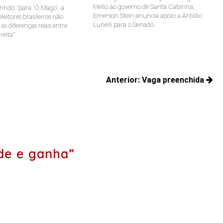
Mello ao governo de Santa Catarina,
indo: "para 'O Mago', a
Emerson Stein anuncia apoio a Antídio
leitores brasileiros não
Lunelli para o Senado
s diferenças reais entre
reita"
Anterior:
Vaga preenchida
Posts
anteriores:
de e ganha”