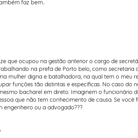
também faz bem..
aze que ocupou na gestão anterior o cargo de secretár
rabalhando na prefa de Porto belo, como secretaria 
ma mulher digna e batalhadora, na qual tem o meu re
cupar funções tão distintas e específicas. No caso do 
mesmo bacharel em direto. Imaginem o funcionário de
pessoa que não tem conhecimento de causa. Se você 
um engenheiro ou a advogado???
A