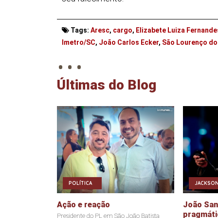
Tags:
Aresc
,
cargo
,
Elizabete Luiza Fernand
. . .
Imetro/SC
,
João Carlos Ecker
,
São Lourenço do
Últimas do Blog
POLÍTICA
JACKSON
Ação e reação
João Sant
pragmáti
Presidente do PL em São João Batista