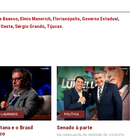
es Baesso
,
Elmis Mannrich
,
Florianópolis
,
Governo Estadual
,
 Oeste
,
Sérgio Grando
,
Tijucas
.
 LAURINDO
POLÍTICA
ana e o Brasil
Senado à parte
co
Na retaguarda da reeleição de Jorginho