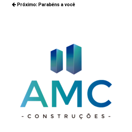
de
Próximo:
Parabéns a você
Posts
Post
Próximos
anteriores:
posts: