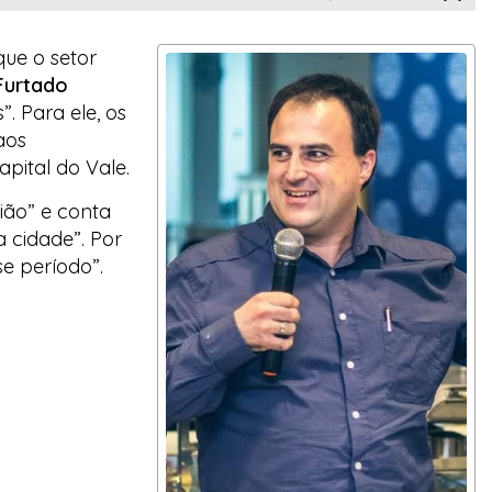
que o setor
Furtado
 Para ele, os
aos
apital do Vale
.
ião” e conta
 cidade”. Por
se período”.