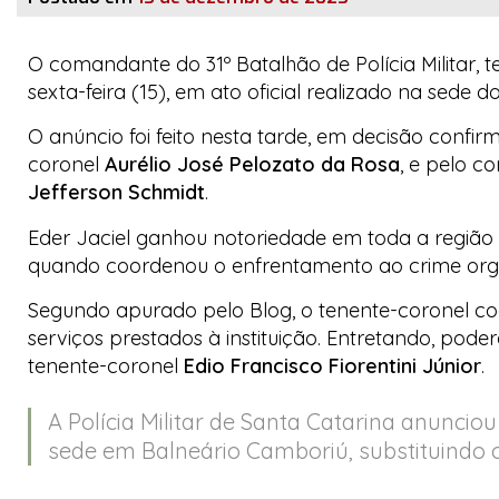
O comandante do 31º Batalhão de Polícia Militar, 
sexta-feira (15), em ato oficial realizado na sede
O anúncio foi feito nesta tarde, em decisão confir
coronel
Aurélio José Pelozato da Rosa
, e pelo c
Jefferson Schmidt
.
Eder Jaciel ganhou notoriedade em toda a região
quando coordenou o enfrentamento ao crime organ
Segundo apurado pelo Blog, o tenente-coronel cogi
serviços prestados à instituição. Entretando, po
tenente-coronel
Edio Francisco Fiorentini Júnior
.
A Polícia Militar de Santa Catarina anuncio
sede em Balneário Camboriú, substituindo o