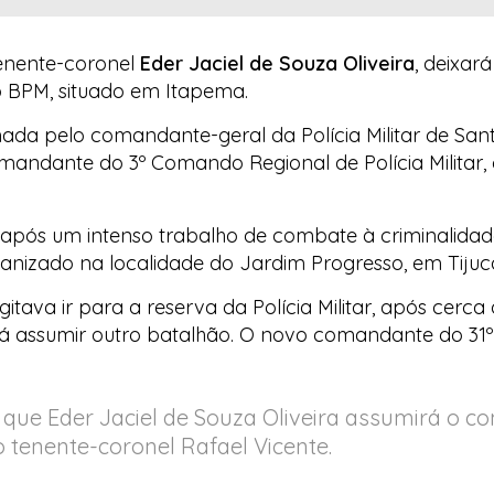
tenente-coronel
Eder Jaciel de Souza Oliveira
, deixar
 do BPM, situado em Itapema.
mada pelo comandante-geral da Polícia Militar de Sant
omandante do 3º Comando Regional de Polícia Militar,
 após um intenso trabalho de combate à criminalidad
izado na localidade do Jardim Progresso, em Tijuc
tava ir para a reserva da Polícia Militar, após cerca
derá assumir outro batalhão. O novo comandante do 31
u que Eder Jaciel de Souza Oliveira assumirá o co
 tenente-coronel Rafael Vicente.