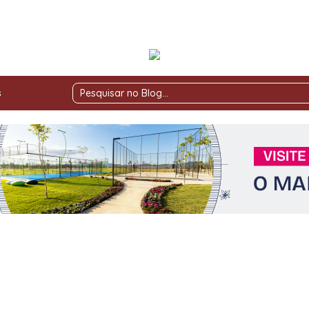
s
Pesquisar
no
Blog