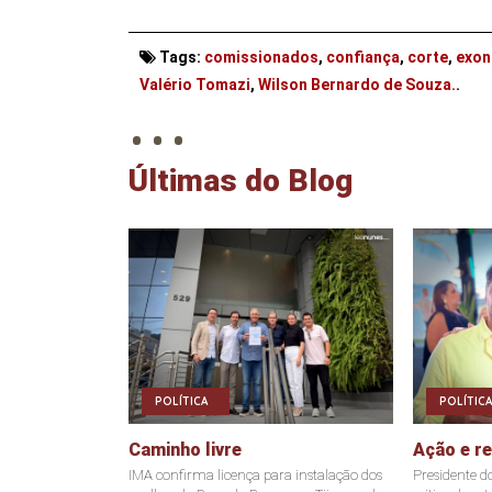
Tags:
comissionados
,
confiança
,
corte
,
exon
. . .
Valério Tomazi
,
Wilson Bernardo de Souza.
.
Últimas do Blog
POLÍTICA
POLÍTICA
Caminho livre
Ação e r
IMA confirma licença para instalação dos
Presidente d