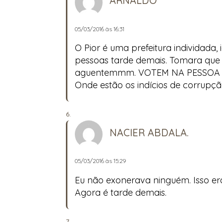
ARNALDO
05/03/2016 às 16:31
O Pior é uma prefeitura individada, 
pessoas tarde demais. Tomara que o
aguentemmm. VOTEM NA PESSOA E N
Onde estão os indícios de corrupção
NACIER ABDALA.
05/03/2016 às 15:29
Eu não exonerava ninguém. Isso era
Agora é tarde demais.