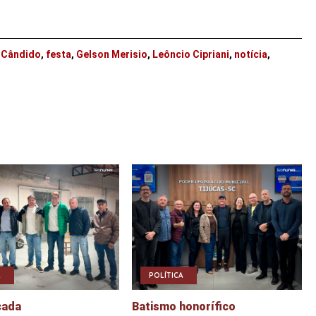
o Cândido
,
festa
,
Gelson Merisio
,
Leôncio Cipriani
,
notícia
,
POLÍTICA
çada
Batismo honorífico