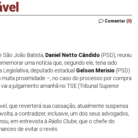
ável
Comentar (
0
)
e São João Batista,
Daniel Netto Cândido
(PSD), reuniu
comemorar uma notícia que, segundo ele, teria sido
a Legislativa, deputado estadual
Gelson Merisio
(PSD)
 muita proximidade –, no caso do processo por compra
 vai a julgamento amanhã no TSE (Tribunal Superior
vel, que reverterá sua cassação, atualmente suspensa
ravolta; a contradizer, inclusive, um dos seus advogados,
rmou, em entrevista à
Rádio Clube
, que o chefe do
hances de evitar o revés.