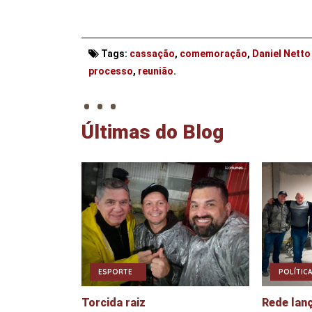
Tags:
cassação
,
comemoração
,
Daniel Nett
. . .
processo
,
reunião
.
Últimas do Blog
ESPORTE
POLÍTICA
Torcida raiz
Rede lan