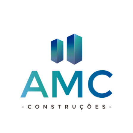
de
Próximos
Posts
Post
posts:
anteriores: