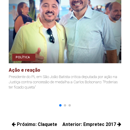
POLÍTICA
Ação e reação
J
Presidente do PL em São João Batista critica deputada por ação na
Ja
Justiça contra concessão de medalha a Carlos Bolsonaro: "Poderias
nã
ter ficado quieta"
Navegação
Próximo:
Claquete
Anterior:
Empretec 2017